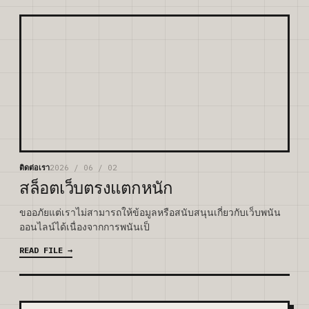
ติดต่อเรา
2026 / 06 / 02
สล็อตเว็บตรงแตกหนัก
space
ขออภัยแต่เราไม่สามารถให้ข้อมูลหรือสนับสนุนเกี่ยวกับเว็บพนัน
ออนไลน์ได้เนื่องจากการพนันเป็
READ FILE →