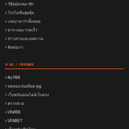
› วิธีสมัครสมาชิก
› โปรโมชั่นสุดคุ้ม
› เกมบาคาร่าทั้งหมด
› ฝาก-ถอน รวดเร็ว
› ข่าวสารและบทความ
› ติดต่อเรา
# 02 / FRIENDS
› Ko789
› ทดลองเล่นสล็อต pg
› เว็บพนันออนไลน์เว็บตรง
› ตรวจหวย
› Ufa168
› UFABET