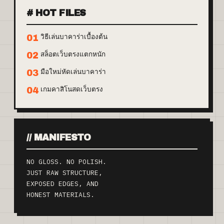
# HOT FILES
วิธีเล่นบาคาร่าเบื้องต้น
01
สล็อตเว็บตรงแตกหนัก
02
มือใหม่หัดเล่นบาคาร่า
03
เกมคาสิโนสดเว็บตรง
04
// MANIFESTO
NO GLOSS. NO POLISH.
JUST RAW STRUCTURE,
EXPOSED EDGES, AND
HONEST MATERIALS.